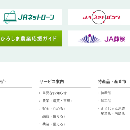
紹介
サービス案内
特産品・産直市
重要なお知らせ
特産品
農業（購買・営農）
加工品
貯金（貯める）
ええじゃん尾道
尾道店・向島店
融資（借りる）
共済（備える）