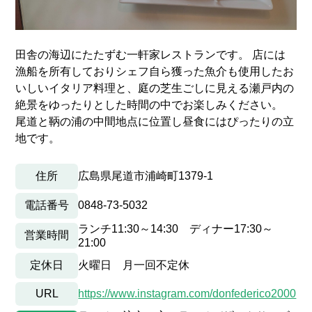
田舎の海辺にたたずむ一軒家レストランです。 店には
漁船を所有しておりシェフ自ら獲った魚介も使用したお
いしいイタリア料理と、庭の芝生ごしに見える瀬戸内の
絶景をゆったりとした時間の中でお楽しみください。
尾道と鞆の浦の中間地点に位置し昼食にはぴったりの立
地です。
住所
広島県尾道市浦崎町1379-1
電話番号
0848-73-5032
ランチ11:30～14:30 ディナー17:30～
営業時間
21:00
定休日
火曜日 月一回不定休
URL
https://www.instagram.com/donfederico2000